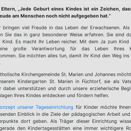
 Eltern, „Jede Geburt eines Kindes ist ein Zeichen, das
reude am Menschen noch nicht aufgegeben hat.“
r bringen viel Freude in das Leben der Erwachsenen. Als 
n Sie das in ganz besonderer Weise erfahren. Sie sind d
hr Kind. Es macht Ihr Leben reicher. Mit dem Ja zum Kind
eine große Verantwortung für das Leben Ihres K
ommen. Sie möchten alles tun, damit ihr Kind den Weg ins
.
atholische Kirchengemeinde St. Marien und Johannes möcht
nserem Kindergarten St. Marien in Füchtorf, sie als Vat
r dabei unterstützen und durch unsere erzieherische Begl
nlagen Ihres Kindes entdecken und fördern helfen.
onzept unserer Tageseinrichtung
für Kinder möchte Ihnen
senden Einblick in die Ziele der pädagogischen Arbeit und
rpunkte dort geben. Als Träger dieser Einrichtung wisse
gerade den Kindertagesstätten eine immer wichtigere Ro