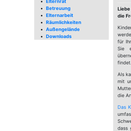
Elternrat
Betreuung
Liebe
Elternarbeit
die F
Räumlichkeiten
Kinde
Außengelände
werde
Downloads
für I
Sie 
übern
findet
Als k
mit u
Mutte
die A
Das K
umfas
Schwe
dass 