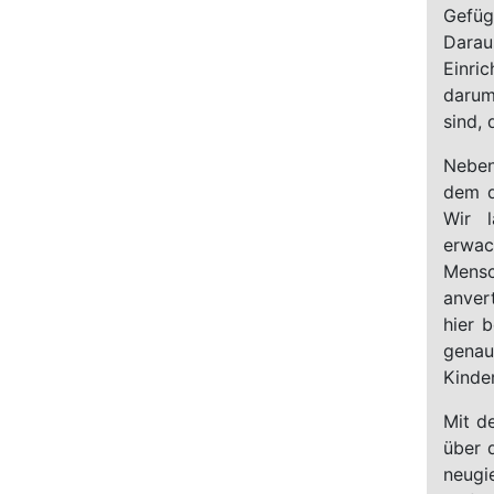
Gefüg
Darau
Einri
darum
sind, 
Neben
dem d
Wir 
erwac
Mensc
anver
hier b
genau
Kinde
Mit d
über d
neugi