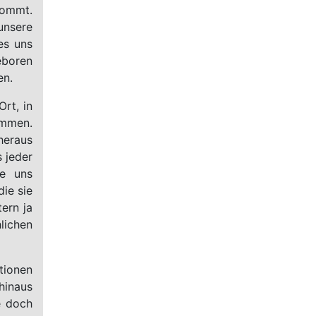
kommt.
unsere
es uns
eboren
en.
rt, in
ommen.
eraus
 jeder
ie uns
ie sie
tern ja
lichen
tionen
 hinaus
e doch