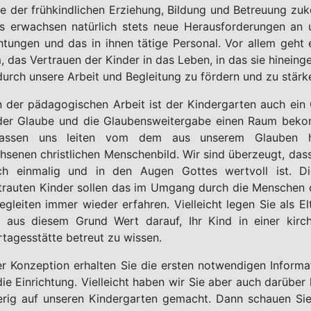
e der frühkindlichen Erziehung, Bildung und Betreuung zu
s erwachsen natürlich stets neue Herausforderungen an 
chtungen und das in ihnen tätige Personal. Vor allem geht 
, das Vertrauen der Kinder in das Leben, in das sie hineing
durch unsere Arbeit und Begleitung zu fördern und zu stärk
 der pädagogischen Arbeit ist der Kindergarten auch ein O
er Glaube und die Glaubensweitergabe einen Raum bek
lassen uns leiten vom dem aus unserem Glauben h
hsenen christlichen Menschenbild. Wir sind überzeugt, dass
h einmalig und in den Augen Gottes wertvoll ist. D
trauten Kinder sollen das im Umgang durch die Menschen d
egleiten immer wieder erfahren. Vielleicht legen Sie als El
 aus diesem Grund Wert darauf, Ihr Kind in einer kirch
rtagesstätte betreut zu wissen.
er Konzeption erhalten Sie die ersten notwendigen Informa
ie Einrichtung. Vielleicht haben wir Sie aber auch darüber
erig auf unseren Kindergarten gemacht. Dann schauen Si