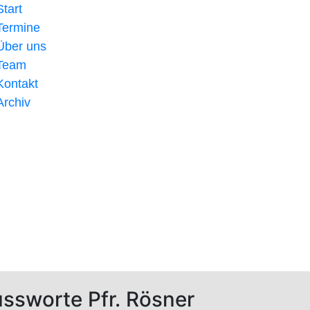
Start
Termine
Über uns
Team
Kontakt
Archiv
ssworte Pfr. Rösner